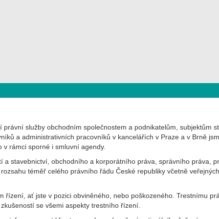
xní právní služby obchodním společnostem a podnikatelům, subjektům 
íků a administrativních pracovníků v kancelářích v Praze a v Brně j
o v rámci sporné i smluvní agendy.
 a stavebnictví, obchodního a korporátního práva, správního práva, p
rozsahu téměř celého právního řádu České republiky včetně veřejných z
m řízení, ať jste v pozici obviněného, nebo poškozeného. Trestnímu p
 zkušeností se všemi aspekty trestního řízení.