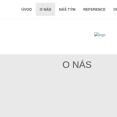
ÚVOD
O NÁS
NÁŠ TÝM
REFERENCE
O
O NÁS