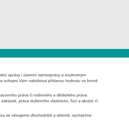
státní správy i územní samosprávy a soukromým
sme schopni Vám nabídnout přidanou hodnotu ve formě
racovního práva či rodinného a dědického práva.
akázek, práva duševního vlastnictví, fúzí a akvizic či
rávu se věnujeme dlouhodobě a aktivně, vycházíme